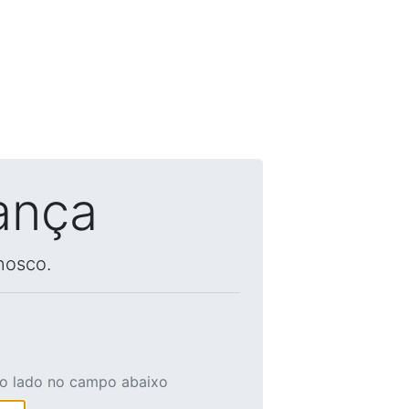
ança
nosco.
ao lado no campo abaixo