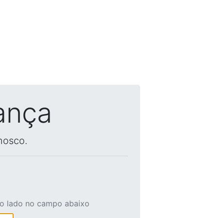
ança
nosco.
ao lado no campo abaixo