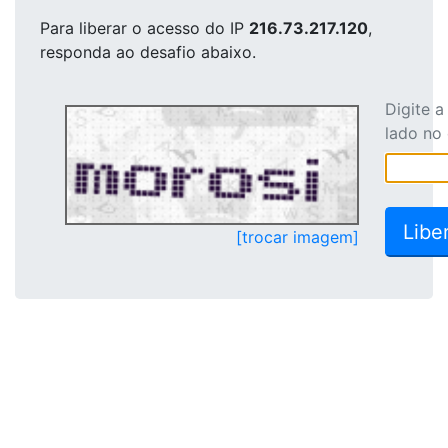
Para liberar o acesso
do IP
216.73.217.120
,
responda ao desafio abaixo.
Digite 
lado no
[trocar imagem]