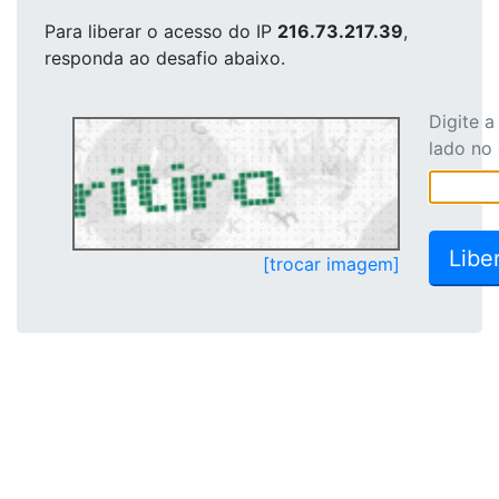
Para liberar o acesso
do IP
216.73.217.39
,
responda ao desafio abaixo.
Digite 
lado no
[trocar imagem]