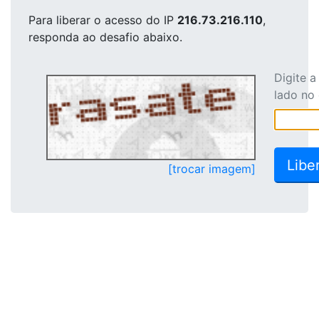
Para liberar o acesso
do IP
216.73.216.110
,
responda ao desafio abaixo.
Digite 
lado no
[trocar imagem]