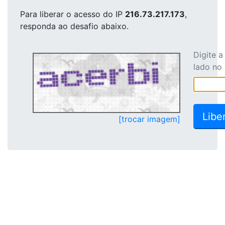
Para liberar o acesso
do IP
216.73.217.173
,
responda ao desafio abaixo.
Digite 
lado no
[trocar imagem]