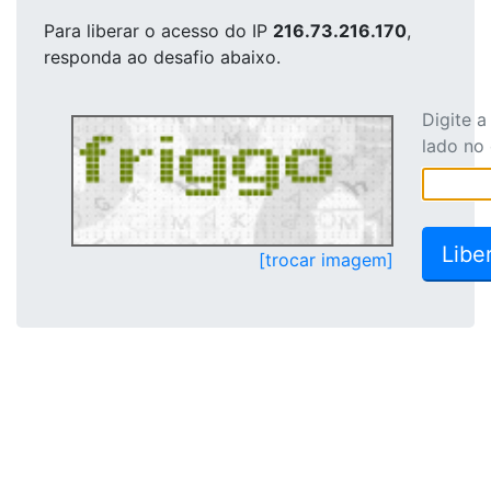
Para liberar o acesso
do IP
216.73.216.170
,
responda ao desafio abaixo.
Digite 
lado no
[trocar imagem]